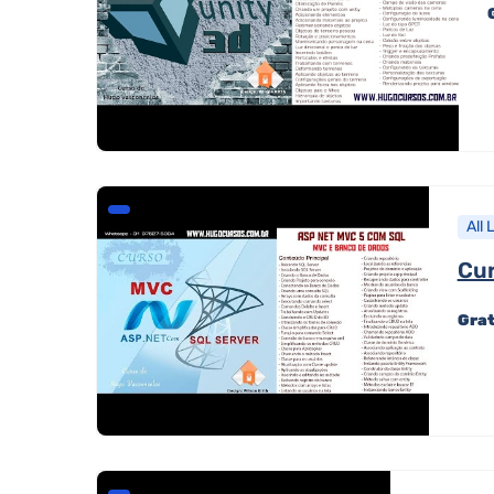
All 
Cur
Gra