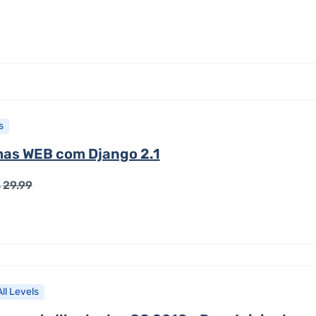
s
mas WEB com Django 2.1
29.99
o
All Levels