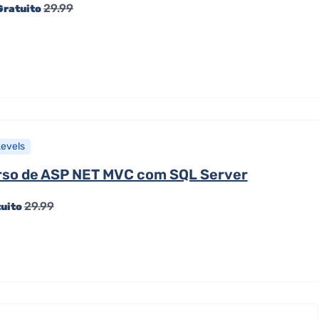
29.99
Gratuito
Levels
so de ASP NET MVC com SQL Server
29.99
tuito