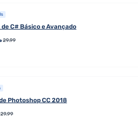
ls
 de C# Básico e Avançado
29.99
to
s
de Photoshop CC 2018
29.99
o