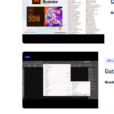
C
G
All 
Cur
Grat