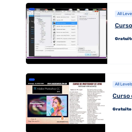
All Leve
Curso
Gratui
All Level
Curso 
Gratuit