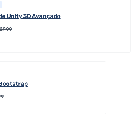
de Unity 3D Avançado
29.99
Bootstrap
99