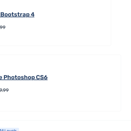
 Bootstrap 4
.99
e Photoshop CS6
9.99
All Levels