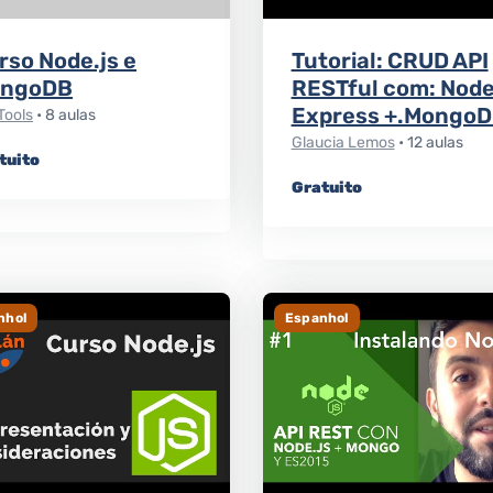
rso Node.js e
Tutorial: CRUD API
ngoDB
RESTful com: Node
Express +.MongoD
Tools
• 8 aulas
Glaucia Lemos
• 12 aulas
tuito
Gratuito
nhol
Espanhol