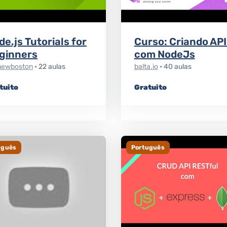
de.js Tutorials for
Curso: Criando API
ginners
com NodeJs
newboston
• 22 aulas
balta.io
• 40 aulas
tuito
Gratuito
uguês
Português