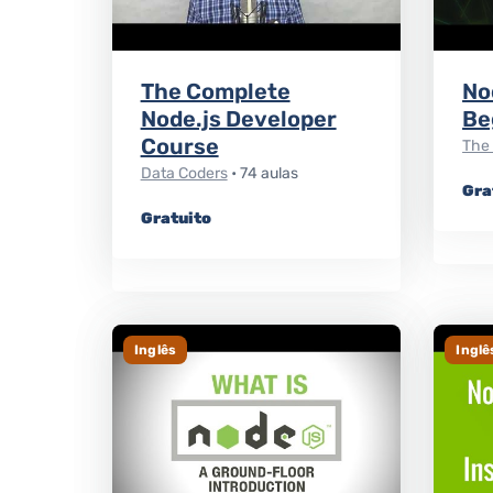
The Complete
No
Node.js Developer
Be
Course
The 
Data Coders
• 74 aulas
Gra
Gratuito
Inglês
Inglê