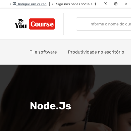
Indique um curso
|
Siga nas redes sociais
TI e software
Produtividade no escritório
Node.Js