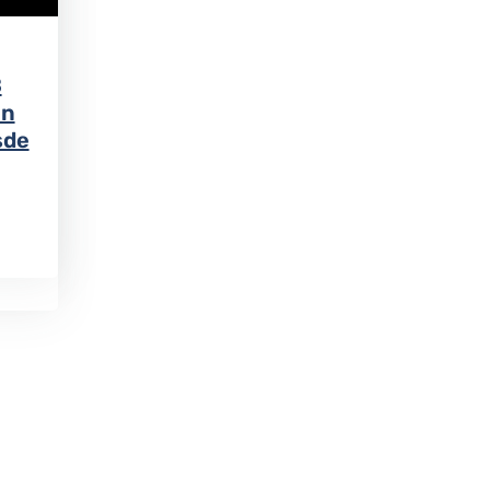
B
un
sde