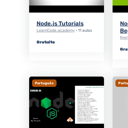
Node.js Tutorials
No
Be
LearnCode.academy
• 11 aulas
the
Gratuito
Gra
Português
Port