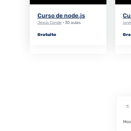
Curso de node.js
Cu
Jesús Conde
• 30 aulas
jon
Gratuito
Gra
F
«
Most