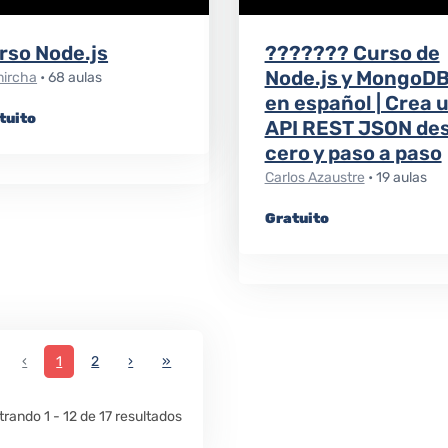
rso Node.js
??????? Curso de
Node.js y MongoD
mircha
• 68 aulas
en español | Crea 
tuito
API REST JSON de
cero y paso a paso
Carlos Azaustre
• 19 aulas
Gratuito
irst
Previous
Next
Last
‹
1
2
›
»
rando 1 - 12 de 17 resultados