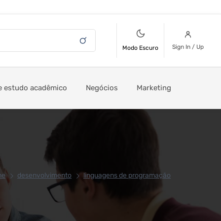
Sign In / Up
Modo Escuro
e estudo acadêmico
Negócios
Marketing
me
desenvolvimento
linguagens de programação