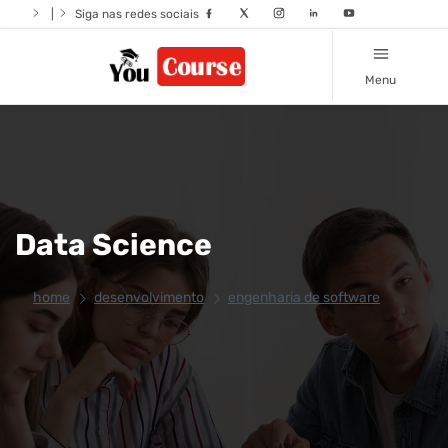
|
Siga nas redes sociais
Menu
Data Science
home
desenvolvimento
engenharia de software