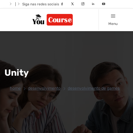
|
Siga nas redes sociais
Menu
Unity
home
desenvolvimento
desenvolvimento de games