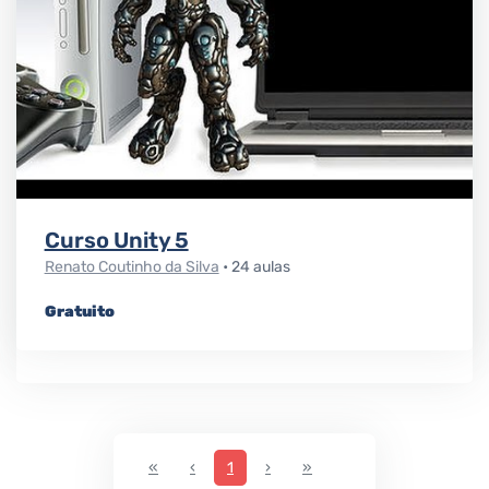
Curso Unity 5
Renato Coutinho da Silva
• 24 aulas
Gratuito
First
Previous
Next
Last
«
‹
1
›
»