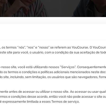
, os termos “nós”, “nos” e “nosso” se referem ao YouCourse. O YouCours
ste site para você, o usuário, com a condição da sua aceitação de todo
no nosso site, você está utilizando nossos “Serviços”. Consequentemen
ndo os termos e condições e políticas adicionais mencionados neste do
 site, incluindo, sem limitação, os usuários que são navegadores, forne
mente antes de acessar ou utilizar o nosso site. Ao acessar ou usar qu
rmos e condições desse acordo, então você não pode acessar o site ou
 é expressamente limitada a esses Termos de serviço.