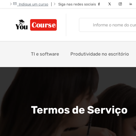
Indique um curso
|
Siga nas redes sociais
TI e software
Produtividade no escritório
Termos de Serviço