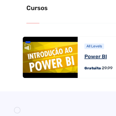
Cursos
All Levels
Power BI
29.99
Gratuito