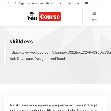
|
Siga nas redes sociais
Menu
skilldevs
https://www.youtube.com/channel/UCIZEqdzCZVFv5SCtVc78
Web Developer, Designer, and Teacher
Na skill.dev, você aprende programação com estratégia,
prática e inteligência artificial ao seu lado. Toda semana,