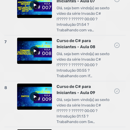
Iniciantes - Aula 07
Olá, seja bem vindo(a) ao sexto
vídeo da série Invasão C#
!????? ? ?????? 00:00 ?
Introdução 01:54 ?
Trabalhando com va…
Curso de C# para
7
Iniciantes - Aula 08
Olá, seja bem vindo(a) ao sexto
vídeo da série Invasão C#
!????? ? ?????? 00:00 ?
Introdução 00:55 ?
Trabalhando com If…
Curso de C# para
8
Iniciantes - Aula 09
Olá, seja bem vindo(a) ao sexto
vídeo da série Invasão C#
!????? ? ?????? 00:00 ?
Introdução 01:13 ?
Trabalhando com Sw…