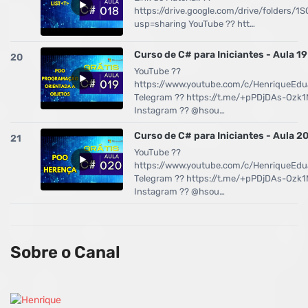
https://drive.google.com/drive/folders
usp=sharing YouTube ?? htt…
Curso de C# para Iniciantes - Aula 19
20
YouTube ??
https://www.youtube.com/c/HenriqueEd
Telegram ?? https://t.me/+pPDjDAs-Ozk1
Instagram ?? @hsou…
Curso de C# para Iniciantes - Aula 2
21
YouTube ??
https://www.youtube.com/c/HenriqueEd
Telegram ?? https://t.me/+pPDjDAs-Ozk1
Instagram ?? @hsou…
Sobre o Canal