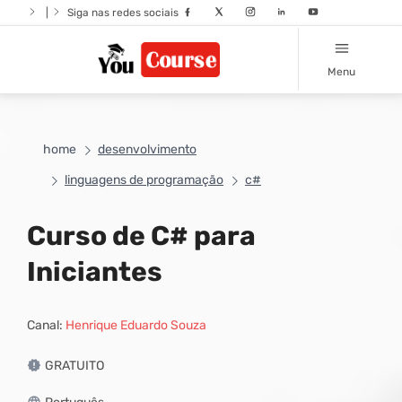
|
Siga nas redes sociais
Menu
home
desenvolvimento
linguagens de programação
c#
Curso de C# para
Iniciantes
Canal:
Henrique Eduardo Souza
GRATUITO