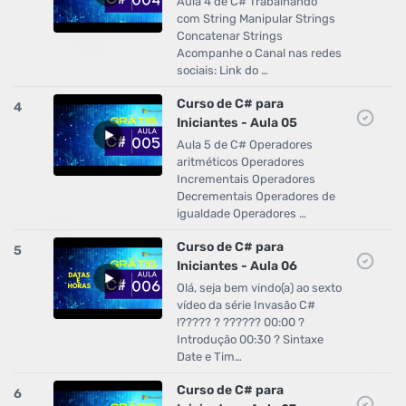
Aula 4 de C# Trabalhando
com String Manipular Strings
Concatenar Strings
Acompanhe o Canal nas redes
sociais: Link do …
Curso de C# para
4
Iniciantes - Aula 05
Aula 5 de C# Operadores
aritméticos Operadores
Incrementais Operadores
Decrementais Operadores de
igualdade Operadores …
Curso de C# para
5
Iniciantes - Aula 06
Olá, seja bem vindo(a) ao sexto
vídeo da série Invasão C#
!????? ? ?????? 00:00 ?
Introdução 00:30 ? Sintaxe
Date e Tim…
Curso de C# para
6