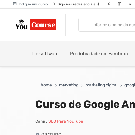
Indique um curso
|
Siga nas redes sociais
TI e software
Produtividade no escritório
home
marketing
marketing digital
googl
Curso de Google A
Canal:
SEO Para YouTube
GRATUITO