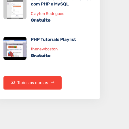
com PHP e MySQL
Clayton Rodrigues
Gratuito
PHP Tutorials Playlist
thenewboston
Gratuito
Todos os cursos