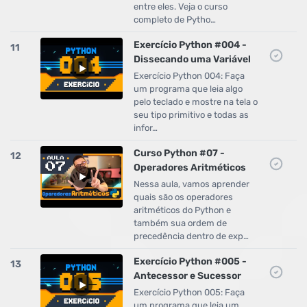
entre eles. Veja o curso
completo de Pytho…
Exercício Python #004 -
11
Dissecando uma Variável
Exercício Python 004: Faça
um programa que leia algo
pelo teclado e mostre na tela o
seu tipo primitivo e todas as
infor…
Curso Python #07 -
12
Operadores Aritméticos
Nessa aula, vamos aprender
quais são os operadores
aritméticos do Python e
também sua ordem de
precedência dentro de exp…
Exercício Python #005 -
13
Antecessor e Sucessor
Exercício Python 005: Faça
um programa que leia um