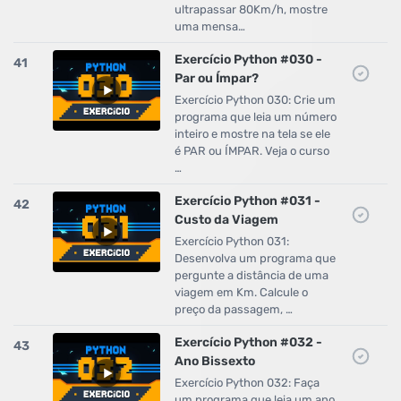
ultrapassar 80Km/h, mostre
uma mensa…
Exercício Python #030 -
41
Par ou Ímpar?
Exercício Python 030: Crie um
programa que leia um número
inteiro e mostre na tela se ele
é PAR ou ÍMPAR. Veja o curso
…
Exercício Python #031 -
42
Custo da Viagem
Exercício Python 031:
Desenvolva um programa que
pergunte a distância de uma
viagem em Km. Calcule o
preço da passagem, …
Exercício Python #032 -
43
Ano Bissexto
Exercício Python 032: Faça
um programa que leia um ano