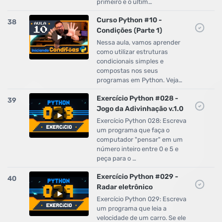
primeiro e o últim…
Curso Python #10 -
38
Condições (Parte 1)
Nessa aula, vamos aprender
como utilizar estruturas
condicionais simples e
compostas nos seus
programas em Python. Veja…
Exercício Python #028 -
39
Jogo da Adivinhação v.1.0
Exercício Python 028: Escreva
um programa que faça o
computador "pensar" em um
número inteiro entre 0 e 5 e
peça para o …
Exercício Python #029 -
40
Radar eletrônico
Exercício Python 029: Escreva
um programa que leia a
velocidade de um carro. Se ele