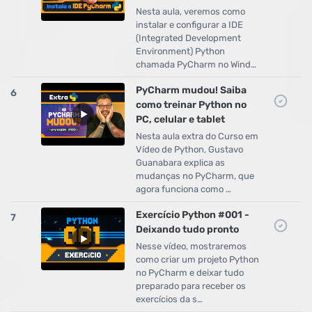
Nesta aula, veremos como
instalar e configurar a IDE
(Integrated Development
Environment) Python
chamada PyCharm no Wind…
PyCharm mudou! Saiba
6
como treinar Python no
PC, celular e tablet
Nesta aula extra do Curso em
Vídeo de Python, Gustavo
Guanabara explica as
mudanças no PyCharm, que
agora funciona como …
Exercício Python #001 -
7
Deixando tudo pronto
Nesse vídeo, mostraremos
como criar um projeto Python
no PyCharm e deixar tudo
preparado para receber os
exercícios da s…