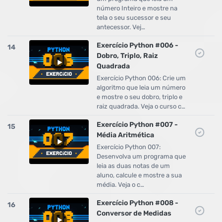
número Inteiro e mostre na
tela o seu sucessor e seu
antecessor. Vej…
Exercício Python #006 -
14
Dobro, Triplo, Raiz
Quadrada
Exercício Python 006: Crie um
algoritmo que leia um número
e mostre o seu dobro, triplo e
raiz quadrada. Veja o curso c…
Exercício Python #007 -
15
Média Aritmética
Exercício Python 007:
Desenvolva um programa que
leia as duas notas de um
aluno, calcule e mostre a sua
média. Veja o c…
Exercício Python #008 -
16
Conversor de Medidas