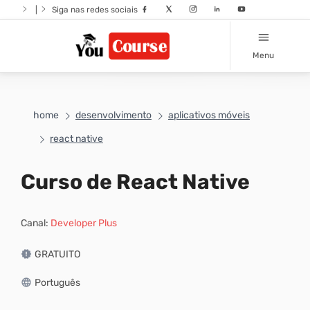
|
Siga nas redes sociais
Menu
home
desenvolvimento
aplicativos móveis
react native
Curso de React Native
Canal:
Developer Plus
GRATUITO
Português