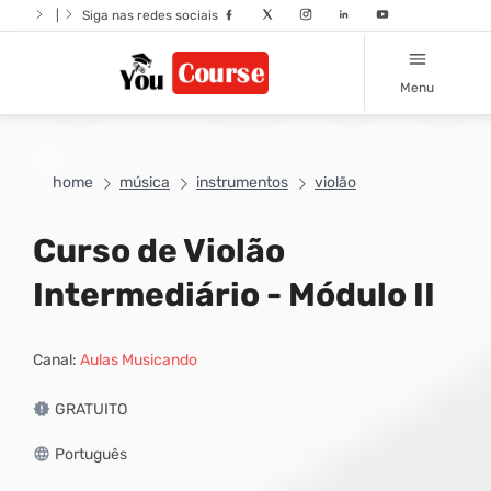
|
Siga nas redes sociais
Menu
home
música
instrumentos
violão
Curso de Violão
Intermediário - Módulo II
Canal:
Aulas Musicando
GRATUITO
Português