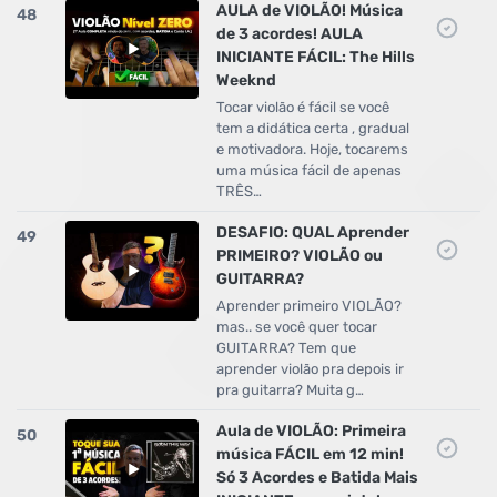
AULA de VIOLÃO! Música
48
de 3 acordes! AULA
INICIANTE FÁCIL: The Hills
Weeknd
Tocar violão é fácil se você
tem a didática certa , gradual
e motivadora. Hoje, tocarems
uma música fácil de apenas
TRÊS…
DESAFIO: QUAL Aprender
49
PRIMEIRO? VIOLÃO ou
GUITARRA?
Aprender primeiro VIOLÃO?
mas.. se você quer tocar
GUITARRA? Tem que
aprender violão pra depois ir
pra guitarra? Muita g…
Aula de VIOLÃO: Primeira
50
música FÁCIL em 12 min!
Só 3 Acordes e Batida Mais