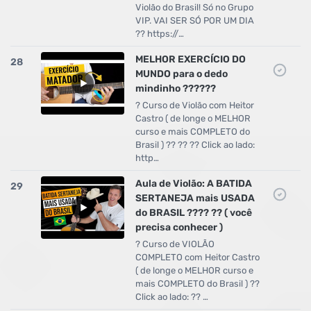
Violão do Brasil! Só no Grupo
VIP. VAI SER SÓ POR UM DIA
?? https://…
MELHOR EXERCÍCIO DO
28
MUNDO para o dedo
mindinho ??????
? Curso de Violão com Heitor
Castro ( de longe o MELHOR
curso e mais COMPLETO do
Brasil ) ?? ?? ?? Click ao lado:
http…
Aula de Violão: A BATIDA
29
SERTANEJA mais USADA
do BRASIL ???? ?? ( você
precisa conhecer )
? Curso de VIOLÃO
COMPLETO com Heitor Castro
( de longe o MELHOR curso e
mais COMPLETO do Brasil ) ??
Click ao lado: ?? …