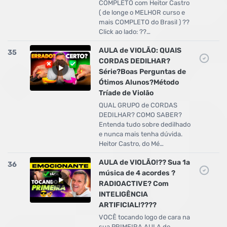
COMPLETO com Heitor Castro
( de longe o MELHOR curso e
mais COMPLETO do Brasil ) ??
Click ao lado: ??…
AULA de VIOLÃO: QUAIS
35
CORDAS DEDILHAR?
Série?Boas Perguntas de
Ótimos Alunos?Método
Tríade de Violão
QUAL GRUPO de CORDAS
DEDILHAR? COMO SABER?
Entenda tudo sobre dedilhado
e nunca mais tenha dúvida.
Heitor Castro, do Mé…
AULA de VIOLÃO!?? Sua 1a
36
música de 4 acordes ?
RADIOACTIVE? Com
INTELIGÊNCIA
ARTIFICIAL!????
VOCÊ tocando logo de cara na
sua PRIMEIRA AULA de