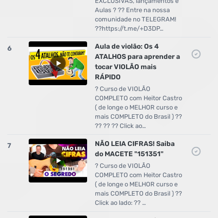
EXCLUSIVAS, lançamentos e
Aulas ? ?? Entre na nossa
comunidade no TELEGRAM!
??https://t.me/+D3DP…
Aula de violão: Os 4
6
ATALHOS para aprender a
tocar VIOLÃO mais
RÁPIDO
? Curso de VIOLÃO
COMPLETO com Heitor Castro
( de longe o MELHOR curso e
mais COMPLETO do Brasil ) ??
?? ?? ?? Click ao…
NÃO LEIA CIFRAS! Saiba
7
do MACETE "151351"
? Curso de VIOLÃO
COMPLETO com Heitor Castro
( de longe o MELHOR curso e
mais COMPLETO do Brasil ) ??
Click ao lado: ?? …