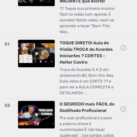
INICIANTE que existe!
?? Toque sua primeira música
fácil no violão com apenas 3
acordes! Neste vídeo, você vai
aprender a tocar "Born This
Way…
TOQUE DIRETO! Aula de
51
Violão TROCA de Acordes
Iniciantes ? CORTES -
Heitor Castro
Troca de Acordes E A D em
andamento 80. Born this Way
Este vídeo é um CORTE ?? e
para ver a AULA COMPLETA e
DETALHADA: …
O SEGREDO mais FÁCIL do
52
Dedilhado Profissional
Pra soar profissional e suave,
a palavra chave é
sustentação! É não tocar
‘quebrado’ . Use cordas soltas