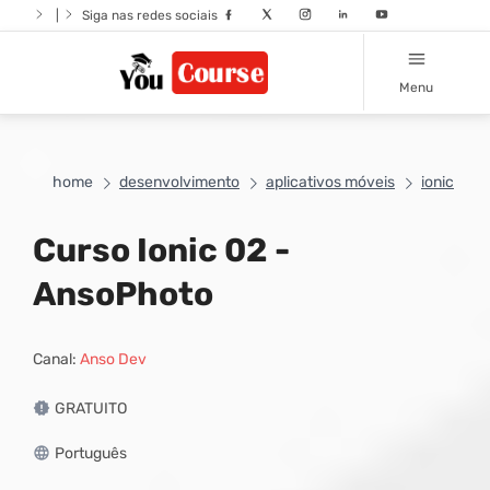
|
Siga nas redes sociais
Menu
home
desenvolvimento
aplicativos móveis
ionic
Curso Ionic 02 -
AnsoPhoto
Canal:
Anso Dev
GRATUITO
Português