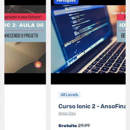
Português
All Levels
Curso Ionic 2 - AnsoFinances
Anso Dev
29.99
Gratuito