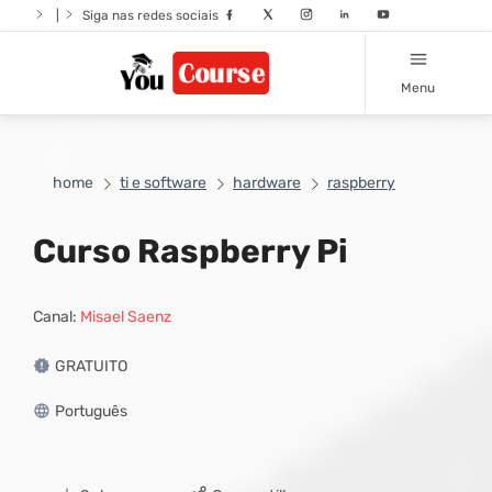
|
Siga nas redes sociais
Menu
home
ti e software
hardware
raspberry
Curso Raspberry Pi
Canal:
Misael Saenz
GRATUITO
Português