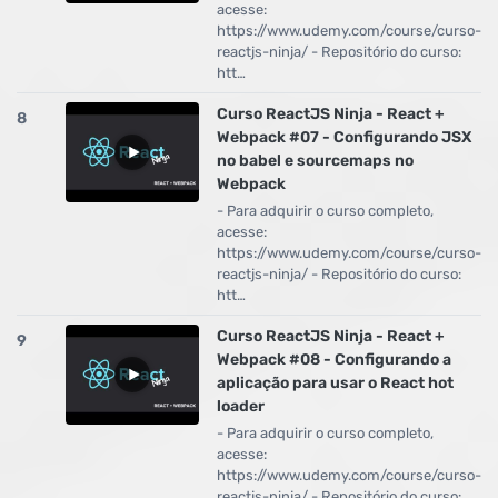
acesse:
https://www.udemy.com/course/curso-
reactjs-ninja/ - Repositório do curso:
htt…
Curso ReactJS Ninja - React +
8
Webpack #07 - Configurando JSX
no babel e sourcemaps no
Webpack
- Para adquirir o curso completo,
acesse:
https://www.udemy.com/course/curso-
reactjs-ninja/ - Repositório do curso:
htt…
Curso ReactJS Ninja - React +
9
Webpack #08 - Configurando a
aplicação para usar o React hot
loader
- Para adquirir o curso completo,
acesse:
https://www.udemy.com/course/curso-
reactjs-ninja/ - Repositório do curso: