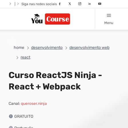
|
Siga nas redes sociais
Menu
home
desenvolvimento
desenvolvimento web
react
Curso ReactJS Ninja -
React + Webpack
Canal:
queroser.ninja
GRATUITO