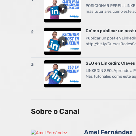
POSICIONAR PERFIL LINKEDI
más tutoriales como este aq
Co´mo publicar un post 
2
Publicar un post en Linkedi
http://bit.ly/CursosRedesSo
SEO en Linkedin: Claves 
3
LINKEDIN SEO. Aprende a Pos
Más tutoriales como este aq
Sobre o Canal
Amel Fernández