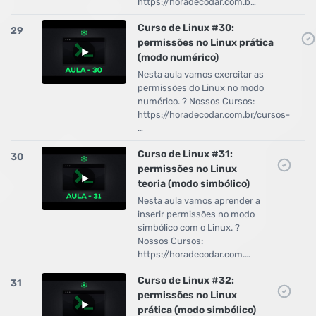
https://horadecodar.com.b…
Curso de Linux #30:
29
permissões no Linux prática
(modo numérico)
Nesta aula vamos exercitar as
permissões do Linux no modo
numérico. ? Nossos Cursos:
https://horadecodar.com.br/cursos-
…
Curso de Linux #31:
30
permissões no Linux
teoria (modo simbólico)
Nesta aula vamos aprender a
inserir permissões no modo
simbólico com o Linux. ?
Nossos Cursos:
https://horadecodar.com.…
Curso de Linux #32:
31
permissões no Linux
prática (modo simbólico)