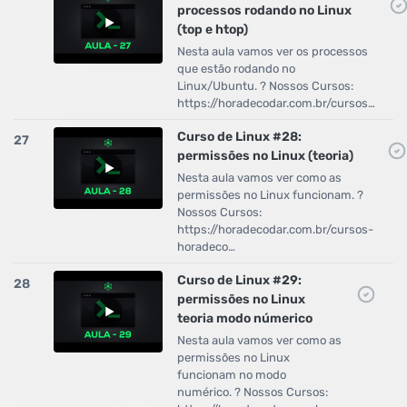
processos rodando no Linux
(top e htop)
Nesta aula vamos ver os processos
que estão rodando no
Linux/Ubuntu. ? Nossos Cursos:
https://horadecodar.com.br/cursos…
Curso de Linux #28:
27
permissões no Linux (teoria)
Nesta aula vamos ver como as
permissões no Linux funcionam. ?
Nossos Cursos:
https://horadecodar.com.br/cursos-
horadeco…
Curso de Linux #29:
28
permissões no Linux
teoria modo númerico
Nesta aula vamos ver como as
permissões no Linux
funcionam no modo
numérico. ? Nossos Cursos: