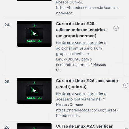
Nossos Cursos:
https://horadecodar.com.br/cursos-
horadeco…
Curso de Linux #25:
24
adicionando um usuário a
um grupo (usermod)
Nesta aula vamos aprender a
adicionar um usuário a um
grupo existente no
Linux/Ubuntu com o
comando usermod. ? Nossos
C…
Curso de Linux #26: acessando
25
o root (sudo su)
Nesta aula vamos aprender a
acessar o root via terminal. ?
Nossos Cursos:
https://horadecodar.com.br/cursos-
horadecodar…
Curso de Linux #27: verificar
26