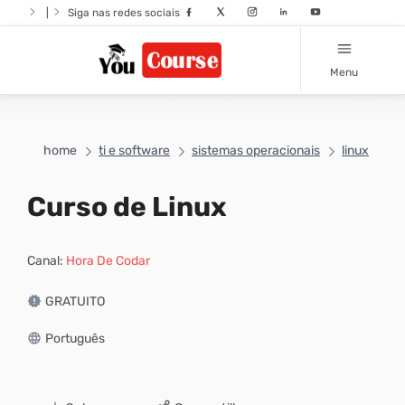
|
Siga nas redes sociais
Menu
home
ti e software
sistemas operacionais
linux
Curso de Linux
Canal:
Hora De Codar
GRATUITO
Português