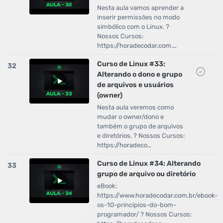
Nesta aula vamos aprender a
inserir permissões no modo
simbólico com o Linux. ?
Nossos Cursos:
https://horadecodar.com.…
Curso de Linux #33:
32
Alterando o dono e grupo
de arquivos e usuários
(owner)
Nesta aula veremos como
mudar o owner/dono e
também o grupo de arquivos
e diretórios. ? Nossos Cursos:
https://horadeco…
Curso de Linux #34: Alterando
33
grupo de arquivo ou diretório
eBook:
https://www.horadecodar.com.br/ebook-
os-10-principios-do-bom-
programador/ ? Nossos Cursos: