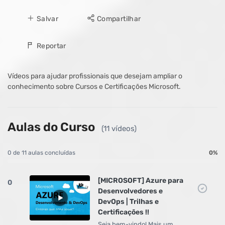
Salvar
Compartilhar
Reportar
Vídeos para ajudar profissionais que desejam ampliar o
conhecimento sobre Cursos e Certificações Microsoft.
Aulas do Curso
(11 vídeos)
0 de 11 aulas concluídas
0%
[MICROSOFT] Azure para
0
Desenvolvedores e
DevOps | Trilhas e
Certificações !!
Seja bem-vindo! Mais um