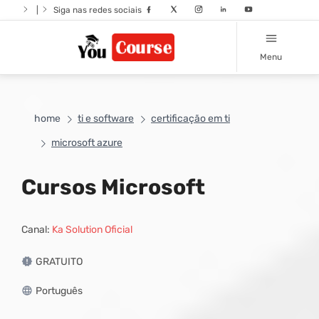
|
Siga nas redes sociais
Menu
home
ti e software
certificação em ti
microsoft azure
Cursos Microsoft
Canal:
Ka Solution Oficial
GRATUITO
Português