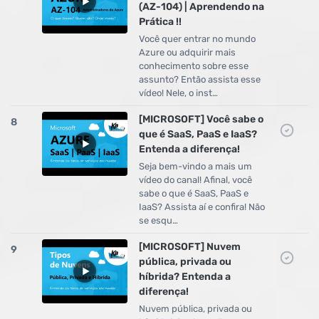
(AZ-104) | Aprendendo na
Prática !!
Você quer entrar no mundo
Azure ou adquirir mais
conhecimento sobre esse
assunto? Então assista esse
vídeo! Nele, o inst…
[MICROSOFT] Você sabe o
8
que é SaaS, PaaS e IaaS?
Entenda a diferença!
Seja bem-vindo a mais um
vídeo do canal! Afinal, você
sabe o que é SaaS, PaaS e
IaaS? Assista aí e confira! Não
se esqu…
[MICROSOFT] Nuvem
9
pública, privada ou
híbrida? Entenda a
diferença!
Nuvem pública, privada ou