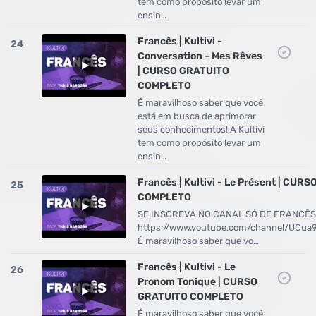
tem como propósito levar um
ensin…
Francês | Kultivi -
24
Conversation - Mes Rêves
| CURSO GRATUITO
COMPLETO
É maravilhoso saber que você
está em busca de aprimorar
seus conhecimentos! A Kultivi
tem como propósito levar um
ensin…
Francês | Kultivi - Le Présent | CUR
25
COMPLETO
SE INSCREVA NO CANAL SÓ DE FRANCÊS
https://www.youtube.com/channel/UCu
É maravilhoso saber que vo…
Francês | Kultivi - Le
26
Pronom Tonique | CURSO
GRATUITO COMPLETO
É maravilhoso saber que você