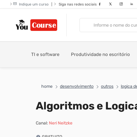
Indique um curso
|
Siga nas redes sociais
TI e software
Produtividade no escritório
home
desenvolvimento
outros
logica 
Algoritmos e Logi
Canal:
Neri Neitzke
GRATUITO