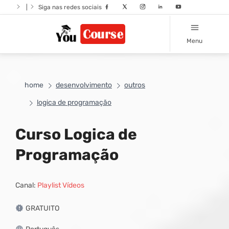
|
Siga nas redes sociais
Menu
home
desenvolvimento
outros
logica de programação
Curso Logica de
Programação
Canal:
Playlist Vídeos
GRATUITO