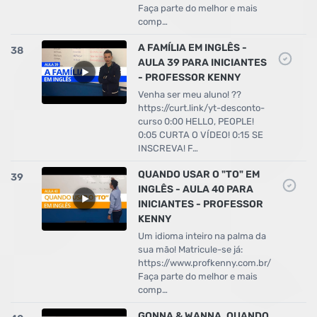
Faça parte do melhor e mais
comp…
A FAMÍLIA EM INGLÊS -
38
AULA 39 PARA INICIANTES
- PROFESSOR KENNY
Venha ser meu aluno! ??
https://curt.link/yt-desconto-
curso 0:00 HELLO, PEOPLE!
0:05 CURTA O VÍDEO! 0:15 SE
INSCREVA! F…
QUANDO USAR O "TO" EM
39
INGLÊS - AULA 40 PARA
INICIANTES - PROFESSOR
KENNY
Um idioma inteiro na palma da
sua mão! Matricule-se já:
https://www.profkenny.com.br/
Faça parte do melhor e mais
comp…
GONNA & WANNA, QUANDO