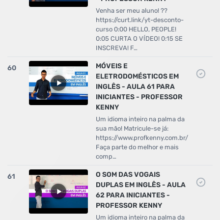
Venha ser meu aluno! ??
https://curt.link/yt-desconto-
curso 0:00 HELLO, PEOPLE!
0:05 CURTA O VÍDEO! 0:15 SE
INSCREVA! F…
MÓVEIS E
60
ELETRODOMÉSTICOS EM
INGLÊS - AULA 61 PARA
INICIANTES - PROFESSOR
KENNY
Um idioma inteiro na palma da
sua mão! Matricule-se já:
https://www.profkenny.com.br/
Faça parte do melhor e mais
comp…
O SOM DAS VOGAIS
61
DUPLAS EM INGLÊS - AULA
62 PARA INICIANTES -
PROFESSOR KENNY
Um idioma inteiro na palma da