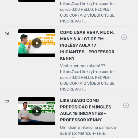
https://curt.link/yt-desconto-
curso 0:00 HELLO, PEOPLE!
0:05 CURTA O VÍDEO! 0:15 SE
INSCREVA! F…
COMO USAR VERY, MUCH,
16
MANY & A LOT OF EM
INGLÊS? AULA 17
INICIANTES - PROFESSOR
KENNY
Venha ser meu aluno! ??
https://curt.link/yt-desconto-
curso 0:00 HELLO, PEOPLE!
0:05 CURTA O VÍDEO! 0:15 SE
INSCREVA! F…
LIKE USADO COMO
17
PREPOSIÇÃO EM INGLÊS
AULA 18 INICIANTES -
PROFESSOR KENNY
Um idioma inteiro na palma da
sua mão! Matricule-se já: