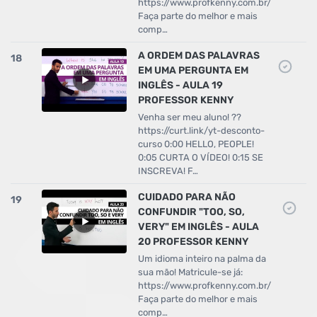
https://www.profkenny.com.br/
Faça parte do melhor e mais
comp…
A ORDEM DAS PALAVRAS
18
EM UMA PERGUNTA EM
INGLÊS - AULA 19
PROFESSOR KENNY
Venha ser meu aluno! ??
https://curt.link/yt-desconto-
curso 0:00 HELLO, PEOPLE!
0:05 CURTA O VÍDEO! 0:15 SE
INSCREVA! F…
CUIDADO PARA NÃO
19
CONFUNDIR "TOO, SO,
VERY" EM INGLÊS - AULA
20 PROFESSOR KENNY
Um idioma inteiro na palma da
sua mão! Matricule-se já:
https://www.profkenny.com.br/
Faça parte do melhor e mais
comp…