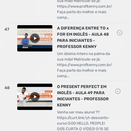
sua mão! Matricule-se já:
https://www.profkenny.com.br/
Faça parte do melhor e mais
comp…
A DIFERENÇA ENTRE TO x
47
FOR EM INGLÊS - AULA 48
PARA INICIANTES -
PROFESSOR KENNY
Um idioma inteiro na palma da
sua mão! Matricule-se já:
https://www.profkenny.com.br/
Faça parte do melhor e mais
comp…
O PRESENT PERFECT EM
48
INGLÊS - AULA 49 PARA
INICIANTES - PROFESSOR
KENNY
Venha ser meu aluno! ??
https://curt.link/yt-desconto-
curso 0:00 HELLO, PEOPLE!
0:05 CURTA O VÍDEO! 0:15 SE