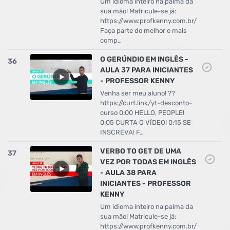
Um idioma inteiro na palma da
sua mão! Matricule-se já:
https://www.profkenny.com.br/
Faça parte do melhor e mais
comp…
O GERÚNDIO EM INGLÊS -
36
AULA 37 PARA INICIANTES
- PROFESSOR KENNY
Venha ser meu aluno! ??
https://curt.link/yt-desconto-
curso 0:00 HELLO, PEOPLE!
0:05 CURTA O VÍDEO! 0:15 SE
INSCREVA! F…
VERBO TO GET DE UMA
37
VEZ POR TODAS EM INGLÊS
- AULA 38 PARA
INICIANTES - PROFESSOR
KENNY
Um idioma inteiro na palma da
sua mão! Matricule-se já:
https://www.profkenny.com.br/