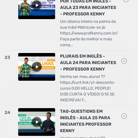
POR TODAS EM INGLÊS -
AULA 23 PARA INICIANTES
- PROFESSOR KENNY
Um idioma inteiro na palma da
sua mão! Matricule-se já:
https://www.profkenny.com.br/
Faça parte do melhor e mais
comp…
PLURAIS EM INGLÊS -
23
AULA 24 PARA INICIANTES
- PROFESSOR KENNY
Venha ser meu aluno! ??
https://curt.link/yt-desconto-
curso 0:00 HELLO, PEOPLE!
0:05 CURTA O VÍDEO! 0:15 SE
INSCREVA! F…
TAG-QUESTIONS EM
24
INGLÊS - AULA 25 PARA
INICIANTES PROFESSOR
KENNY