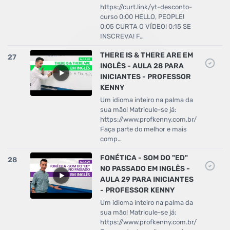
https://curt.link/yt-desconto-
curso 0:00 HELLO, PEOPLE!
0:05 CURTA O VÍDEO! 0:15 SE
INSCREVA! F…
THERE IS & THERE ARE EM
27
INGLÊS - AULA 28 PARA
INICIANTES - PROFESSOR
KENNY
Um idioma inteiro na palma da
sua mão! Matricule-se já:
https://www.profkenny.com.br/
Faça parte do melhor e mais
comp…
FONÉTICA - SOM DO "ED"
28
NO PASSADO EM INGLÊS -
AULA 29 PARA INICIANTES
- PROFESSOR KENNY
Um idioma inteiro na palma da
sua mão! Matricule-se já:
https://www.profkenny.com.br/