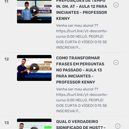
PREPOSIÇÕES DE TEMPO
11
IN, ON, AT - AULA 12 PARA
INICIANTES - PROFESSOR
KENNY
Venha ser meu aluno! ??
https://curt.link/yt-desconto-
curso 0:00 HELLO, PEOPLE!
0:05 CURTA O VÍDEO! 0:15 SE
INSCREVA! F…
COMO TRANSFORMAR
12
FRASES EM PERGUNTAS
NO PASSADO - AULA 13
PARA INICIANTES -
PROFESSOR KENNY
Venha ser meu aluno! ??
https://curt.link/yt-desconto-
curso 0:00 HELLO, PEOPLE!
0:05 CURTA O VÍDEO! 0:15 SE
INSCREVA! F…
QUAL O VERDADEIRO
13
SIGNIFICADO DE MUST? -