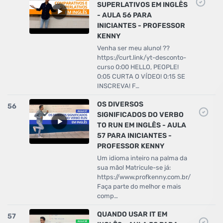
SUPERLATIVOS EM INGLÊS
- AULA 56 PARA
INICIANTES - PROFESSOR
KENNY
Venha ser meu aluno! ??
https://curt.link/yt-desconto-
curso 0:00 HELLO, PEOPLE!
0:05 CURTA O VÍDEO! 0:15 SE
INSCREVA! F…
OS DIVERSOS
56
SIGNIFICADOS DO VERBO
TO RUN EM INGLÊS - AULA
57 PARA INICIANTES -
PROFESSOR KENNY
Um idioma inteiro na palma da
sua mão! Matricule-se já:
https://www.profkenny.com.br/
Faça parte do melhor e mais
comp…
QUANDO USAR IT EM
57