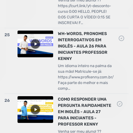
Venha ser meu aluno! ??
https://curt.link/yt-desconto-
curso 0:00 HELLO, PEOPLE!
0:05 CURTA O VÍDEO! 0:15 SE
INSCREVA! F…
WH-WORDS, PRONOMES
25
INTERROGATIVOS EM
INGLÊS - AULA 26 PARA
INICIANTES PROFESSOR
KENNY
Um idioma inteiro na palma da
sua mão! Matricule-se já:
https://www.profkenny.com.br/
Faça parte do melhor e mais
comp…
COMO RESPONDER UMA
26
PERGUNTA RAPIDAMENTE
EM INGLÊS - AULA 27
PARA INICIANTES -
PROFESSOR KENNY
Venha ser meu aluno! ??