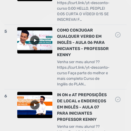
https://curt.link/yt-desconto-
curso 0:00 HELLO, PEOPLE!
0:05 CURTA O VÍDEO! 0:15 SE
INSCREVA! F…
COMO CONJUGAR
5
QUALQUER VERBO EM
INGLÊS - AULA 06 PARA
INICIANTES - PROFESSOR
KENNY
Venha ser meu aluno! ??
https://curt.link/yt-desconto-
curso Faça parte do melhor e
mais completo Curso de
Inglês do PLAN…
IN ON e AT PREPOSIÇÕES
6
DE LOCAL e ENDEREÇOS
EM INGLÊS - AULA 07
PARA INICIANTES
PROFESSOR KENNY
Venha ser meu aluno! ??