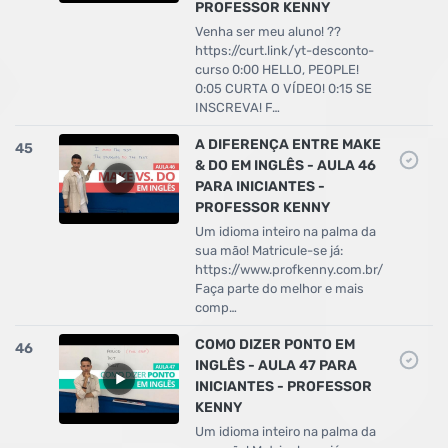
PROFESSOR KENNY
Venha ser meu aluno! ??
https://curt.link/yt-desconto-
curso 0:00 HELLO, PEOPLE!
0:05 CURTA O VÍDEO! 0:15 SE
INSCREVA! F…
A DIFERENÇA ENTRE MAKE
45
& DO EM INGLÊS - AULA 46
PARA INICIANTES -
PROFESSOR KENNY
Um idioma inteiro na palma da
sua mão! Matricule-se já:
https://www.profkenny.com.br/
Faça parte do melhor e mais
comp…
COMO DIZER PONTO EM
46
INGLÊS - AULA 47 PARA
INICIANTES - PROFESSOR
KENNY
Um idioma inteiro na palma da