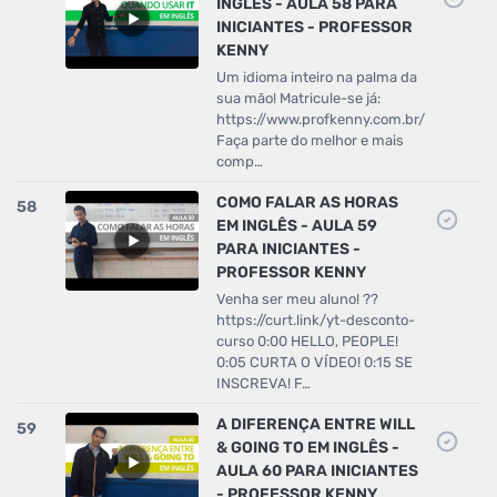
INGLÊS - AULA 58 PARA
INICIANTES - PROFESSOR
KENNY
Um idioma inteiro na palma da
sua mão! Matricule-se já:
https://www.profkenny.com.br/
Faça parte do melhor e mais
comp…
COMO FALAR AS HORAS
58
EM INGLÊS - AULA 59
PARA INICIANTES -
PROFESSOR KENNY
Venha ser meu aluno! ??
https://curt.link/yt-desconto-
curso 0:00 HELLO, PEOPLE!
0:05 CURTA O VÍDEO! 0:15 SE
INSCREVA! F…
A DIFERENÇA ENTRE WILL
59
& GOING TO EM INGLÊS -
AULA 60 PARA INICIANTES
- PROFESSOR KENNY