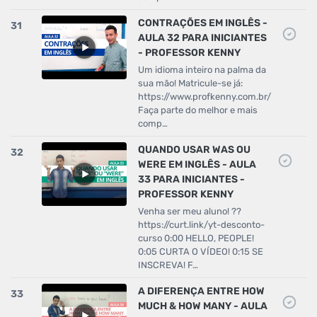
CONTRAÇÕES EM INGLÊS -
31
AULA 32 PARA INICIANTES
- PROFESSOR KENNY
Um idioma inteiro na palma da
sua mão! Matricule-se já:
https://www.profkenny.com.br/
Faça parte do melhor e mais
comp…
QUANDO USAR WAS OU
32
WERE EM INGLÊS - AULA
33 PARA INICIANTES -
PROFESSOR KENNY
Venha ser meu aluno! ??
https://curt.link/yt-desconto-
curso 0:00 HELLO, PEOPLE!
0:05 CURTA O VÍDEO! 0:15 SE
INSCREVA! F…
A DIFERENÇA ENTRE HOW
33
MUCH & HOW MANY - AULA