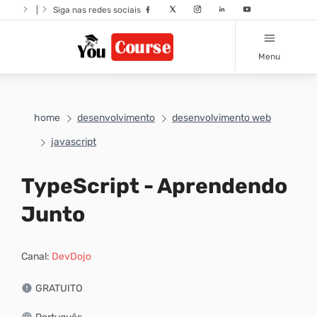
|
Siga nas redes sociais
Menu
home
desenvolvimento
desenvolvimento web
javascript
TypeScript - Aprendendo
Junto
Canal:
DevDojo
GRATUITO