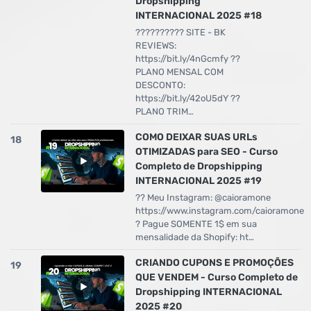
Dropshipping
INTERNACIONAL 2025 #18
?????????? SITE - BK
REVIEWS:
https://bit.ly/4nGcmfy ??
PLANO MENSAL COM
DESCONTO:
https://bit.ly/42oU5dY ??
PLANO TRIM…
COMO DEIXAR SUAS URLs
18
OTIMIZADAS para SEO - Curso
Completo de Dropshipping
INTERNACIONAL 2025 #19
?? Meu Instagram: @caioramone
https://www.instagram.com/caioramone
? Pague SOMENTE 1$ em sua
mensalidade da Shopify: ht…
CRIANDO CUPONS E PROMOÇÕES
19
QUE VENDEM - Curso Completo de
Dropshipping INTERNACIONAL
2025 #20