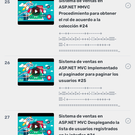
Sistema de ventas en
25
ASP.NET MMVC
Procedimiento para obtener
el rol de acuerdo a la
colección #24
+--++--------++------+
¦+¦¦¦¦+¦+¦+¦¦+¦-+++¦-¦ ¦+¦++¦+¦+¦¦¦¦¦¦-
¦¦¦¦-¦ +---------++----++++-+
============================…
Sistema de ventas en
26
ASP.NET MVC Implementado
el paginador para paginar los
usuarios #25
+--++--------++------+
¦+¦¦¦¦+¦+¦+¦¦+¦-+++¦-¦ ¦+¦++¦+¦+¦¦¦¦¦¦-
¦¦¦¦-¦ +---------++----++++-+
============================…
Sistema de ventas en
27
ASP.NET MVC Desplegando la
lista de usuarios registrados