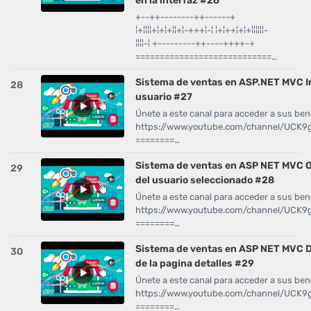
en la interfaz #26
+--++--------++------+
¦+¦¦¦¦+¦+¦+¦¦+¦-+++¦-¦ ¦+¦++¦+¦+¦¦¦¦¦¦-
¦¦¦¦-¦ +---------++----++++-+
============================…
Sistema de ventas en ASP.NET MVC In
28
usuario #27
Únete a este canal para acceder a sus bene
https://www.youtube.com/channel/UCK
========…
Sistema de ventas en ASP NET MVC O
29
del usuario seleccionado #28
Únete a este canal para acceder a sus bene
https://www.youtube.com/channel/UCK
========…
Sistema de ventas en ASP NET MVC De
30
de la pagina detalles #29
Únete a este canal para acceder a sus bene
https://www.youtube.com/channel/UCK
========…