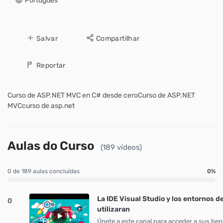
Português
Salvar
Compartilhar
Reportar
Curso de ASP.NET MVC en C# desde ceroCurso de ASP.NET
MVCcurso de asp.net
Aulas do Curso
(189 vídeos)
0 de 189 aulas concluídas
0%
La IDE Visual Studio y los entornos d
0
utilizaran
Únete a este canal para acceder a sus bene