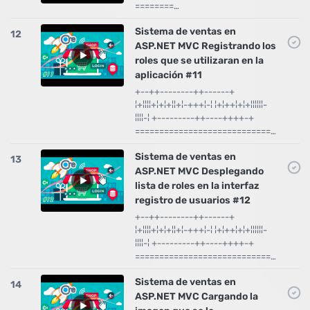
========…
Sistema de ventas en
12
ASP.NET MVC Registrando los
roles que se utilizaran en la
aplicación #11
+--++--------++------+
¦+¦¦¦¦+¦+¦+¦¦+¦-+++¦-¦ ¦+¦++¦+¦+¦¦¦¦¦¦-
¦¦¦¦-¦ +---------++----++++-+
============================…
Sistema de ventas en
13
ASP.NET MVC Desplegando
lista de roles en la interfaz
registro de usuarios #12
+--++--------++------+
¦+¦¦¦¦+¦+¦+¦¦+¦-+++¦-¦ ¦+¦++¦+¦+¦¦¦¦¦¦-
¦¦¦¦-¦ +---------++----++++-+
============================…
Sistema de ventas en
14
ASP.NET MVC Cargando la