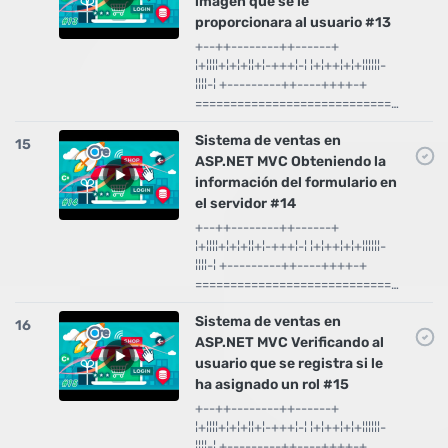
imagen que se le
proporcionara al usuario #13
+--++--------++------+
¦+¦¦¦¦+¦+¦+¦¦+¦-+++¦-¦ ¦+¦++¦+¦+¦¦¦¦¦¦-
¦¦¦¦-¦ +---------++----++++-+
============================…
Sistema de ventas en
15
ASP.NET MVC Obteniendo la
información del formulario en
el servidor #14
+--++--------++------+
¦+¦¦¦¦+¦+¦+¦¦+¦-+++¦-¦ ¦+¦++¦+¦+¦¦¦¦¦¦-
¦¦¦¦-¦ +---------++----++++-+
============================…
Sistema de ventas en
16
ASP.NET MVC Verificando al
usuario que se registra si le
ha asignado un rol #15
+--++--------++------+
¦+¦¦¦¦+¦+¦+¦¦+¦-+++¦-¦ ¦+¦++¦+¦+¦¦¦¦¦¦-
¦¦¦¦-¦ +---------++----++++-+