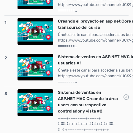
https://www.youtube.com/channel/UCK
========…
Creando el proyecto en asp net Core q
1
transcurso del curso
Únete a este canal para acceder a sus bene
https://www.youtube.com/channel/UCK
========…
Sistema de ventas en ASP.NET MVC In
2
usuarios #1
Únete a este canal para acceder a sus bene
https://www.youtube.com/channel/UCK
========…
Sistema de ventas en
3
ASP.NET MVC Creando la área
users con su respectivo
controlador y vista #2
+--++--------++------+
¦+¦¦¦¦+¦+¦+¦¦+¦-+++¦-¦ ¦+¦++¦+¦+¦¦¦¦¦¦-
¦¦¦¦-¦ +---------++----++++-+