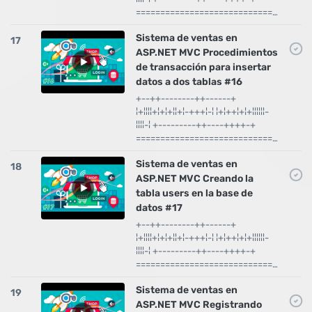
============================…
Sistema de ventas en
17
ASP.NET MVC Procedimientos
de transacción para insertar
datos a dos tablas #16
+--++--------++------+
¦+¦¦¦¦+¦+¦+¦¦+¦-+++¦-¦ ¦+¦++¦+¦+¦¦¦¦¦¦-
¦¦¦¦-¦ +---------++----++++-+
============================…
Sistema de ventas en
18
ASP.NET MVC Creando la
tabla users en la base de
datos #17
+--++--------++------+
¦+¦¦¦¦+¦+¦+¦¦+¦-+++¦-¦ ¦+¦++¦+¦+¦¦¦¦¦¦-
¦¦¦¦-¦ +---------++----++++-+
============================…
Sistema de ventas en
19
ASP.NET MVC Registrando