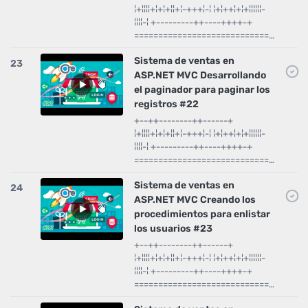
¦+¦¦¦¦+¦+¦+¦¦+¦-+++¦-¦ ¦+¦++¦+¦+¦¦¦¦¦¦-
¦¦¦¦-¦ +---------++----++++-+
============================…
Sistema de ventas en
23
ASP.NET MVC Desarrollando
el paginador para paginar los
registros #22
+--++--------++------+
¦+¦¦¦¦+¦+¦+¦¦+¦-+++¦-¦ ¦+¦++¦+¦+¦¦¦¦¦¦-
¦¦¦¦-¦ +---------++----++++-+
============================…
Sistema de ventas en
24
ASP.NET MVC Creando los
procedimientos para enlistar
los usuarios #23
+--++--------++------+
¦+¦¦¦¦+¦+¦+¦¦+¦-+++¦-¦ ¦+¦++¦+¦+¦¦¦¦¦¦-
¦¦¦¦-¦ +---------++----++++-+
============================…