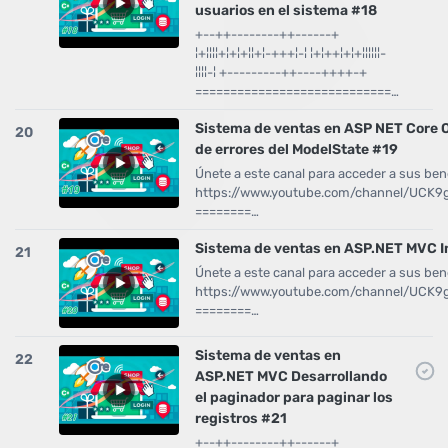
usuarios en el sistema #18
+--++--------++------+
¦+¦¦¦¦+¦+¦+¦¦+¦-+++¦-¦ ¦+¦++¦+¦+¦¦¦¦¦¦-
¦¦¦¦-¦ +---------++----++++-+
============================…
Sistema de ventas en ASP NET Core 
20
de errores del ModelState #19
Únete a este canal para acceder a sus bene
https://www.youtube.com/channel/UCK
========…
Sistema de ventas en ASP.NET MVC In
21
Únete a este canal para acceder a sus bene
https://www.youtube.com/channel/UCK
========…
Sistema de ventas en
22
ASP.NET MVC Desarrollando
el paginador para paginar los
registros #21
+--++--------++------+