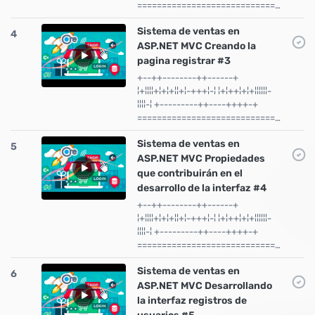
============================…
Sistema de ventas en
4
ASP.NET MVC Creando la
pagina registrar #3
+--++--------++------+
¦+¦¦¦¦+¦+¦+¦¦+¦-+++¦-¦ ¦+¦++¦+¦+¦¦¦¦¦¦-
¦¦¦¦-¦ +---------++----++++-+
============================…
Sistema de ventas en
5
ASP.NET MVC Propiedades
que contribuirán en el
desarrollo de la interfaz #4
+--++--------++------+
¦+¦¦¦¦+¦+¦+¦¦+¦-+++¦-¦ ¦+¦++¦+¦+¦¦¦¦¦¦-
¦¦¦¦-¦ +---------++----++++-+
============================…
Sistema de ventas en
6
ASP.NET MVC Desarrollando
la interfaz registros de