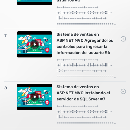
usuarios #5
+--++--------++------+
¦+¦¦¦¦+¦+¦+¦¦+¦-+++¦-¦ ¦+¦++¦+¦+¦¦¦¦¦¦-
¦¦¦¦-¦ +---------++----++++-+
============================…
Sistema de ventas en
7
ASP.NET MVC Agregando los
controles para ingresar la
información del usuario #6
+--++--------++------+
¦+¦¦¦¦+¦+¦+¦¦+¦-+++¦-¦ ¦+¦++¦+¦+¦¦¦¦¦¦-
¦¦¦¦-¦ +---------++----++++-+
============================…
Sistema de ventas en
8
ASP.NET MVC Instalando el
servidor de SQL Srver #7
+--++--------++------+
¦+¦¦¦¦+¦+¦+¦¦+¦-+++¦-¦ ¦+¦++¦+¦+¦¦¦¦¦¦-
¦¦¦¦-¦ +---------++----++++-+
============================…