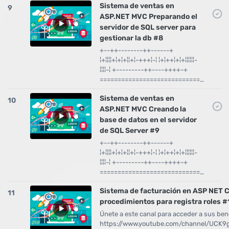
Sistema de ventas en
9
ASP.NET MVC Preparando el
servidor de SQL server para
gestionar la db #8
+--++--------++------+
¦+¦¦¦¦+¦+¦+¦¦+¦-+++¦-¦ ¦+¦++¦+¦+¦¦¦¦¦¦-
¦¦¦¦-¦ +---------++----++++-+
============================…
Sistema de ventas en
10
ASP.NET MVC Creando la
base de datos en el servidor
de SQL Server #9
+--++--------++------+
¦+¦¦¦¦+¦+¦+¦¦+¦-+++¦-¦ ¦+¦++¦+¦+¦¦¦¦¦¦-
¦¦¦¦-¦ +---------++----++++-+
============================…
Sistema de facturación en ASP NET C
11
procedimientos para registra roles #
Únete a este canal para acceder a sus bene
https://www.youtube.com/channel/UCK