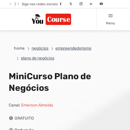
|
Siga nas redes sociais
Menu
home
negócios
empreendedorismo
plano de negócios
MiniCurso Plano de
Negócios
Canal:
Emerson Almeida
GRATUITO